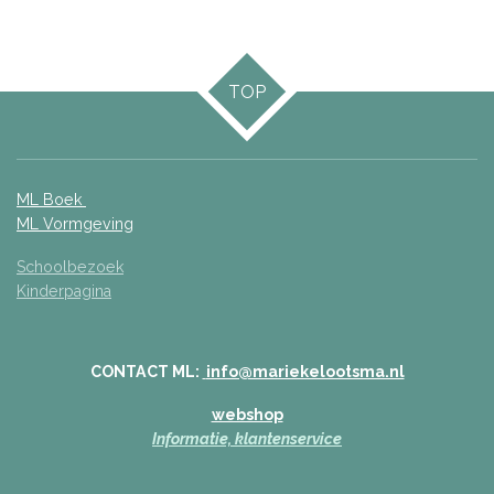
TOP
ML Boek
ML Vormgeving
Schoolbezoek
Kinderpagina
CONTACT ML:
info@mariekelootsma.nl
webshop
Informatie,
klantenservice