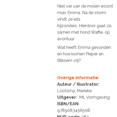
Niet ver van de molen woont
muis Emma.
Na de storm
vindt ze iets
bijzonders.
Hierdoor gaat ze,
samen met hond Waffie, op
avontuur.
Wat heeft Emma gevonden
en hoe komen
Pieper en
Bliksem vrij?
Overige informatie:
Auteur / Illustrator:
Lootsma, Marieke
Uitgever:
ML Vormgeving
ISBN/EAN:
9789083456508
NUR-code:
282