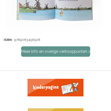
ISBN:
9789083456508
Meer info en overige verkooppunten >