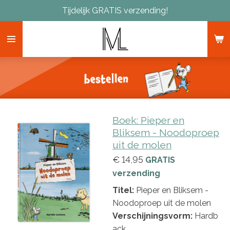
Tijdelijk GRATIS verzending!
Ga
direct
naar
de
hoofdinhoud
Boek: Pieper en
Bliksem - Noodoproep
uit de molen
€ 14,95
GRATIS
verzending
Titel:
Pieper en Bliksem -
Noodoproep uit de molen
Verschijningsvorm:
Hardb
ack